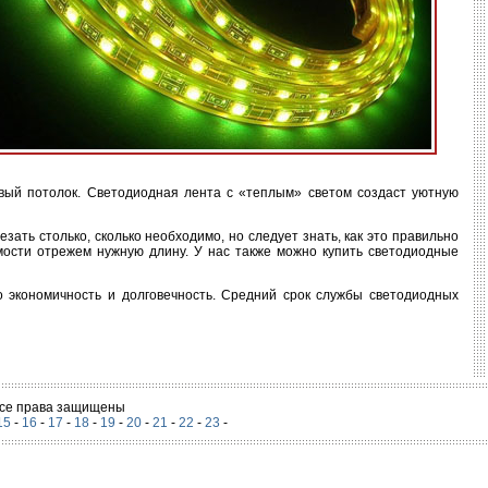
вый потолок. Светодиодная лента с «теплым» светом создаст уютную
ать столько, сколько необходимо, но следует знать, как это правильно
ости отрежем нужную длину. У нас также можно купить светодиодные
 экономичность и долговечность. Средний срок службы светодиодных
 Все права защищены
15
-
16
-
17
-
18
-
19
-
20
-
21
-
22
-
23
-