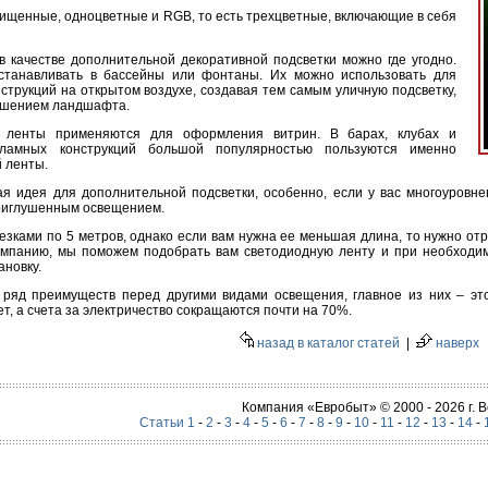
ищенные, одноцветные и RGB, то есть трехцветные, включающие в себя
в качестве дополнительной декоративной подсветки можно где угодно.
танавливать в бассейны или фонтаны. Их можно использовать для
струкций на открытом воздухе, создавая тем самым уличную подсветку,
рашением ландшафта.
 ленты применяются для оформления витрин. В барах, клубах и
ламных конструкций большой популярностью пользуются именно
 ленты.
 идея для дополнительной подсветки, особенно, если у вас многоуровне
риглушенным освещением.
зками по 5 метров, однако если вам нужна ее меньшая длина, то нужно отрез
омпанию, мы поможем подобрать вам светодиодную ленту и при необходим
ановку.
ряд преимуществ перед другими видами освещения, главное из них – это
ет, а счета за электричество сокращаются почти на 70%.
назад в каталог статей
|
наверх
Компания «Евробыт» © 2000 - 2026 г.
Статьи 1
-
2
-
3
-
4
-
5
-
6
-
7
-
8
-
9
-
10
-
11
-
12
-
13
-
14
-