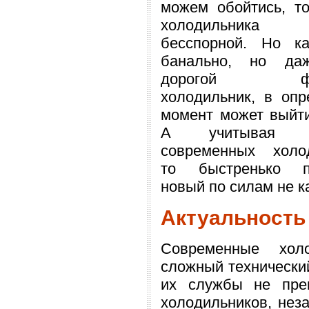
можем обойтись, т
холодильника 
бесспорной. Но к
банально, но да
дорогой фир
холодильник, в оп
момент может выйти
А учитывая ст
современных холод
то быстренько п
новый по силам не к
Актуальность
Современные холо
сложный технический
их службы не пре
холодильников, неза