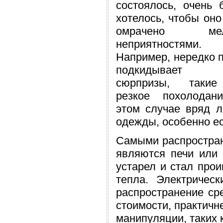
состоялось, очень 
хотелось, чтобы он
омрачено мел
неприятностями.
Например, нередко 
подкидывает
сюрпризы, таки
резкое похолодан
этом случае вряд л
одежды, особенно ес
Самыми распростран
являются печи или 
устарел и стал про
тепла. Электричес
распространение ср
стоимости, практичн
манипуляции, таких к