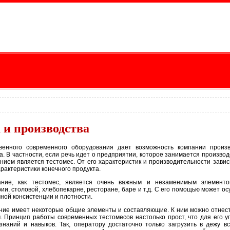
 и производства
венного современного оборудования дает возможность компании произ
. В частности, если речь идет о предприятии, которое занимается произво
ием является тестомес. От его характеристик и производительности завис
арактеристики конечного продукта.
вание, как тестомес, является очень важным и незаменимым элемент
ии, столовой, хлебопекарне, ресторане, баре и т.д. С его помощью может о
ной консистенции и плотности.
ние имеет некоторые общие элементы и составляющие. К ним можно отнес
м. Принцип работы современных тестомесов настолько прост, что для его 
знаний и навыков. Так, оператору достаточно только загрузить в дежу в