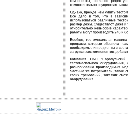
компоненты, согласно рецепту
самостоятельно осуществлять зам
Однако, прежде чем купить тесто
Все дело в том, что в зависим
использоваться различные тесто
размер дежы. Существуют даже и т
относительно невысокие характери
работы могут производить 240 и бо
Вообще, тестомесильная машина 
программ, которые обеспечат са
необходимые ингредиенты и соста
загрузки всех компонентов, добав
Компания ОАО "Сарапульский 
тестомесильного оборудования,
разнообразию производимых мод
Частные же потребители, также с
своих требований, заказчик смо
оборудования.