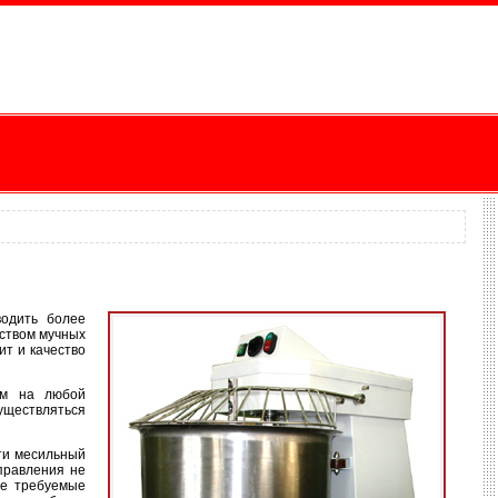
водить более
дством мучных
ит и качество
ом на любой
существляться
ти месильный
управления не
се требуемые