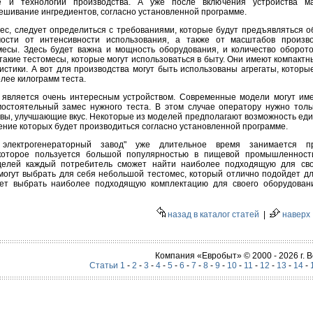
ре и технологии производства. А уже после включения устройства м
ешивание ингредиентов, согласно установленной программе.
мес, следует определиться с требованиями, которые будут предъявляться 
ости от интенсивности использования, а также от масштабов произво
месы. Здесь будет важна и мощность оборудования, и количество оборото
акие тестомесы, которые могут использоваться в быту. Они имеют компакт
стики. А вот для производства могут быть использованы агрегаты, которы
лее килограмм теста.
является очень интересным устройством. Современные модели могут име
мостоятельный замес нужного теста. В этом случае оператору нужно толь
вы, улучшающие вкус. Некоторые из моделей предполагают возможность ед
ление которых будет производиться согласно установленной программе.
электрогенераторный завод" уже длительное время занимается пр
 которое пользуется большой популярностью в пищевой промышленност
елей каждый потребитель сможет найти наиболее подходящую для сво
могут выбрать для себя небольшой тестомес, который отлично подойдет дл
жет выбрать наиболее подходящую комплектацию для своего оборудован
назад в каталог статей
|
наверх
Компания «Евробыт» © 2000 - 2026 г.
Статьи 1
-
2
-
3
-
4
-
5
-
6
-
7
-
8
-
9
-
10
-
11
-
12
-
13
-
14
-