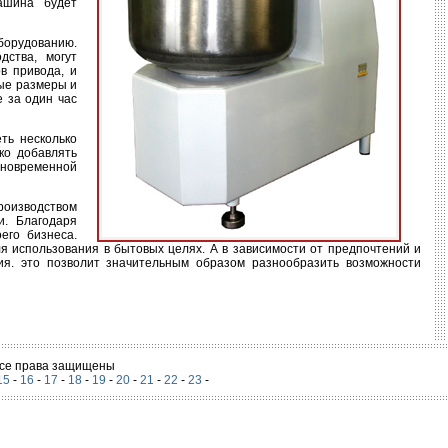
ашина будет
оборудованию.
дства, могут
в привода, и
ные размеры и
е за один час
ть несколько
ко добавлять
иновременной
оизводством
и. Благодаря
его бизнеса.
я использования в бытовых целях. А в зависимости от предпочтений и
ия. это позволит значительным образом разнообразить возможности
 Все права защищены
15
-
16
-
17
-
18
-
19
-
20
-
21
-
22
-
23
-