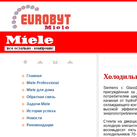
Холодильн
Главная
Miele Professional
Siemens с Glass
Miele для дома
присуждённая за 
потребителям ши
Обратная связь
начиная от hydro
Задачи Miele
охлаждающего конт
высокой эффект
История успеха
энергопотребленче
Новости
Стекла на дверца
Рекомендации
холодную элегантн
восемьдесят пят
холодильников 70