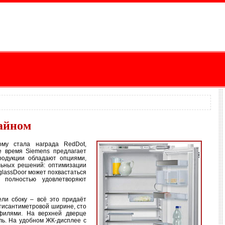
зайном
ому стала награда RedDot,
е время Siemens предлагает
одукции обладают опциями,
альных решений: оптимизации
glassDoor может похвастаться
 полностью удовлетворяют
ли сбоку – всё это придаёт
-тисантиметровой ширине, сто
филями. На верхней дверце
ль. На удобном ЖК-дисплее с