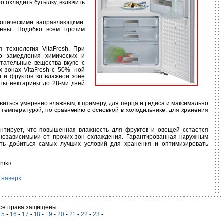
о охладить бутылку, включить
копическими направляющими.
щены. Подобно всем прочим
технология VitaFresh. При
о замедления химических и
итательные вещества вкупе с
х зонах VitaFresh с 50% -ной
 и фруктов во влажной зоне
кты нектарины до 28-ми дней
виться умеренно влажным, к примеру, для перца и редиса и максимально
 температурой, по сравнению с основной в холодильнике, для хранения
антирует, что повышенная влажность для фруктов и овощей остается
 независимыми от прочих зон охлаждения. Гарантированная наружным
сть добиться самых лучших условий для хранения и оптимизировать
iki/
наверх
 Все права защищены
15
-
16
-
17
-
18
-
19
-
20
-
21
-
22
-
23
-