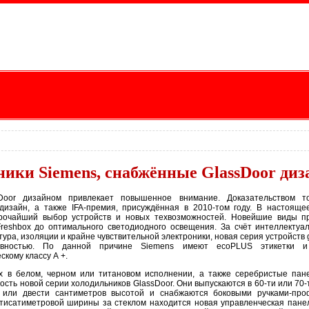
ики Siemens, снабжённые GlassDoor ди
Door дизайном привлекает повышенное внимание. Доказательством т
дизайн, а также IFA-премия, присуждённая в 2010-том году. В настояще
рочайший выбор устройств и новых техвозможностей. Новейшие виды пр
Freshbox до оптимального светодиодного освещения. За счёт интеллекту
ура, изоляции и крайне чувствительной электроники, новая серия устройств 
ивностью. По данной причине Siemens имеют ecoPLUS этикетки и
скому классу А +.
х в белом, черном или титановом исполнении, а также серебристые пане
ость новой серии холодильников GlassDoor. Они выпускаются в 60-ти или 70
ь или двести сантиметров высотой и снабжаются боковыми ручками-про
-тисатиметровой ширины за стеклом находится новая управленческая пане