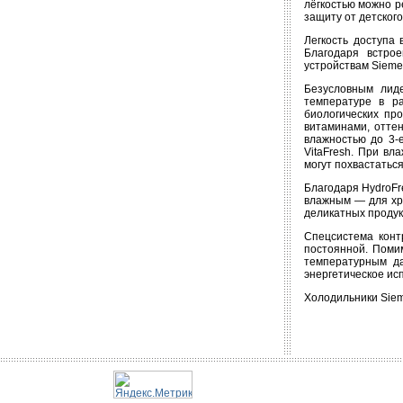
лёгкостью можно р
защиту от детског
Легкость доступа
Благодаря встро
устройствам Sieme
Безусловным лид
температуре в р
биологических пр
витаминами, оттен
влажностью до 3-
VitaFresh. При вл
могут похвастатьс
Благодаря HydroFr
влажным — для хра
деликатных продукт
Спецсистема конт
постоянной. Поми
температурным да
энергетическое ис
Холодильники Sieme