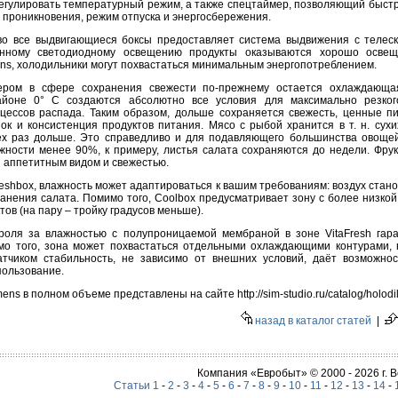
егулировать температурный режим, а также спецтаймер, позволяющий быстр
о проникновения, режим отпуска и энергосбережения.
 во все выдвигающиеся боксы предоставляет система выдвижения с телес
енному светодиодному освещению продукты оказываются хорошо осве
ns, холодильники могут похвастаться минимальным энергопотреблением.
ером в сфере сохранения свежести по-прежнему остается охлаждающая 
айоне 0° C создаются абсолютно все условия для максимально резког
оцессов распада. Таким образом, дольше сохраняется свежесть, ценные п
ок и консистенция продуктов питания. Мясо с рыбой хранится в т. н. сухи
ех раз дольше. Это справедливо и для подавляющего большинства овощей
ажности менее 90%, к примеру, листья салата сохраняются до недели. Фру
я аппетитным видом и свежестью.
eshbox, влажность может адаптироваться к вашим требованиям: воздух стано
нения салата. Помимо того, Coolbox предусматривает зону с более низкой
ов (на пару – тройку градусов меньше).
роля за влажностью с полупроницаемой мембраной в зоне VitaFresh гар
мо того, зона может похвастаться отдельными охлаждающими контурами,
тчиком стабильность, не зависимо от внешних условий, даёт возможно
пользование.
ns в полном объеме представлены на сайте http://sim-studio.ru/catalog/holodiln
назад в каталог статей
|
Компания «Евробыт» © 2000 - 2026 г.
Статьи 1
-
2
-
3
-
4
-
5
-
6
-
7
-
8
-
9
-
10
-
11
-
12
-
13
-
14
-