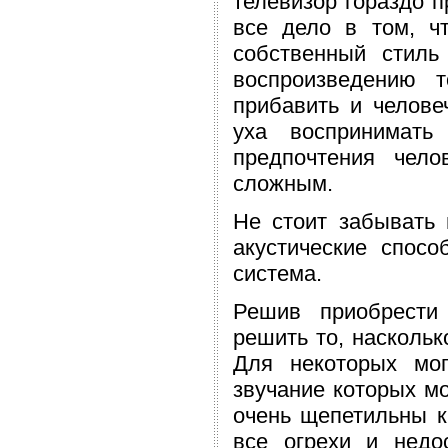
телевизор гораздо п
все дело в том, ч
собственный стиль
воспроизведению 
прибавить и челове
уха воспринимать
предпочтения чел
сложным.
Не стоит забывать 
акустические спосо
система.
Решив приобрести 
решить то, наскольк
Для некоторых мог
звучание которых мо
очень щепетильны к 
все огрехи и недо