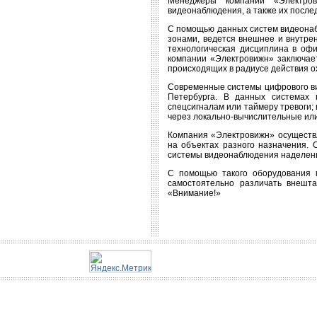
Менеджеры компании «Электров
видеонаблюдения, а также их после
С помощью данных систем видеонаб
зонами, ведется внешнее и внутре
технологическая дисциплина в оф
компании «Электровижн» заключает
происходящих в радиусе действия о
Современные системы цифрового ви
Петербурга. В данных системах 
спецсигналам или таймеру тревоги;
через локально-вычислительные ил
Компания «Электровижн» осуществл
на объектах разного назначения. 
системы видеонаблюдения наделены
С помощью такого оборудования 
самостоятельно различать внешта
«Внимание!»