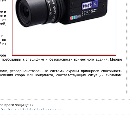
тем
ми и
ок и
я от
тий,
нкт-
ь по
й их
урге
 требований к специфике и безопасности конкретного здания. Многие
вами, усовершенствованные системы охраны приобрели способность
новения спора или конфликта, соответствующим ситуации сигналом:
 Все права защищены
15
-
16
-
17
-
18
-
19
-
20
-
21
-
22
-
23
-