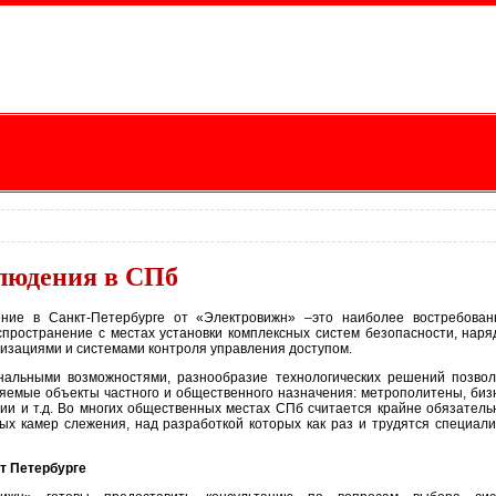
людения в СПб
ение в Санкт-Петербурге от «Электровижн» –это наиболее востребова
пространение с местах установки комплексных систем безопасности, наря
изациями и системами контроля управления доступом.
альными возможностями, разнообразие технологических решений позво
няемые объекты частного и общественного назначения: метрополитены, биз
рии и т.д. Во многих общественных местах СПб считается крайне обязател
ых камер слежения, над разработкой которых как раз и трудятся специал
т Петербурге