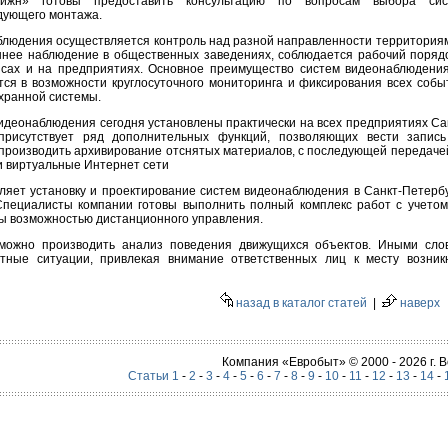
ижн» готовы предоставить консультацию по вопросам выбора сис
дующего монтажа.
людения осуществляется контроль над разной направленности территория
ннее наблюдение в общественных заведениях, соблюдается рабочий поряд
исах и на предприятиях. Основное преимущество систем видеонаблюдени
ся в возможности круглосуточного мониторинга и фиксирования всех собы
хранной системы.
деонаблюдения сегодня установлены практически на всех предприятиях Са
присутствует ряд дополнительных функций, позволяющих вести запис
 производить архивирование отснятых материалов, с последующей передаче
и виртуальные Интернет сети
яет установку и проектирование систем видеонаблюдения в Санкт-Петерб
Специалисты компании готовы выполнить полный комплекс работ с учетом
 возможностью дистанционного управления.
можно производить анализ поведения движущихся объектов. Иными сло
тные ситуации, привлекая внимание ответственных лиц к месту возник
назад в каталог статей
|
наверх
Компания «Евробыт» © 2000 - 2026 г.
Статьи 1
-
2
-
3
-
4
-
5
-
6
-
7
-
8
-
9
-
10
-
11
-
12
-
13
-
14
-