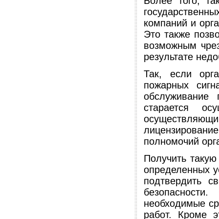
Более того, т
государственных
компаний и орга
Это также позв
возможным чрез
результате недо
Так, если орг
пожарных сигн
обслуживание 
старается ос
осуществляющи
лицензировани
полномочий орг
Получить такую
определенных у
подтвердить с
безопасности
необходимые ср
работ. Кроме э