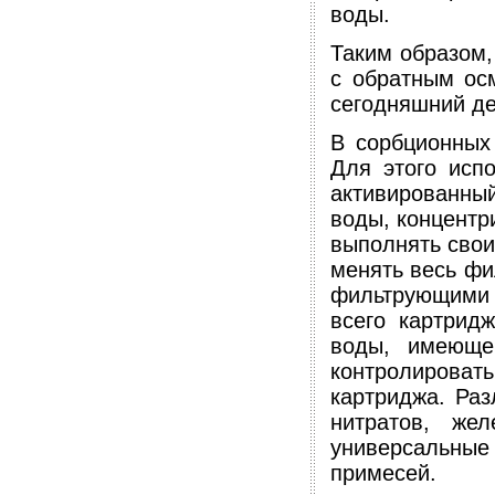
воды.
Таким образом,
с обратным ос
сегодняшний де
В сорбционных
Для этого исп
активированны
воды, концентр
выполнять свои
менять весь фи
фильтрующими 
всего картрид
воды, имеюще
контролировать
картриджа. Раз
нитратов, же
универсальн
примесей.