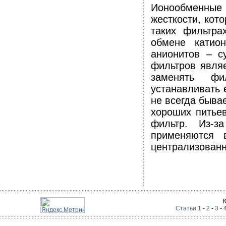
Ионообменные
жесткости, кот
таких фильтра
обмене катио
анионитов – с
фильтров являе
заменять фи
устанавливать 
не всегда быва
хороших питьев
фильтр. Из-з
применяются 
централизованн
Статьи 1
-
2
-
3
-