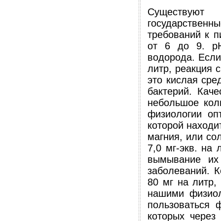
Существу
государст
требований к п
от 6 до 9. р
водорода. Если
литр, реакция 
это кислая сре
бактерий. Кач
небольшое кол
физиологии оп
которой находи
магния, или со
7,0 мг-экв. на
вымывание их 
заболеваний. К
80 мг на литр,
нашими физиол
пользоваться 
которых через