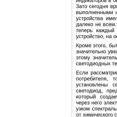
индикаторов в б
Зато сегодня вр
выполненными н
устройства име
далеко не всем.
теперь каждый
устройство, на 
Кроме этого, бы
значительно уве
этому значител
светодиодных те
Если рассматри
потребителя, 
установлены с
светодиод, пре
который создае
через него элек
узком спектраль
от химического 