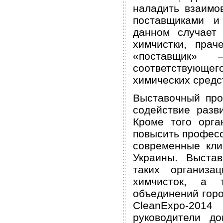
наладить взаимо
поставщиками и
данном случает
химчистки, пра
«поставщик»
соответствующе
химических средс
Выставочный про
содействие разв
Кроме того орга
повысить професс
современные кли
Украины. Выста
таких организа
химчисток, а 
объединений горо
CleanExpo-201
руководители до