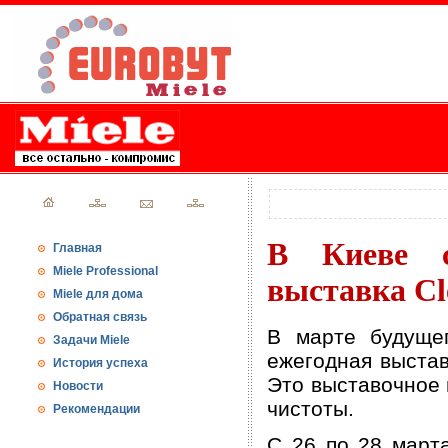
В Киеве с
Главная
Miele Professional
выставка Cl
Miele для дома
Обратная связь
В марте будуще
Задачи Miele
ежегодная выста
История успеха
Это выставочное 
Новости
чистоты.
Рекомендации
С 26 по 28 марта