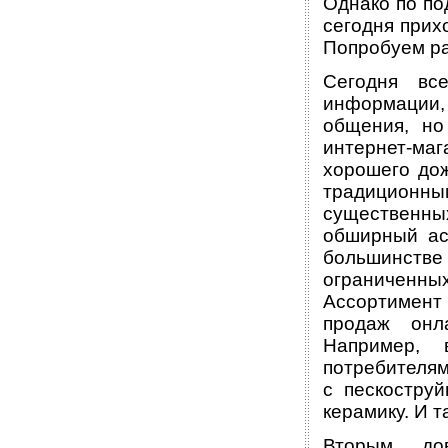
Однако по по
сегодня прих
Попробуем ра
Сегодня вс
информации,
общения, но
интернет-маг
хорошего до
традицион
существенны
обширный ас
большинств
ограниченных
Ассортимент 
продаж онл
Например, 
потребителя
с пескоструй
керамику. И т
Вторым дов