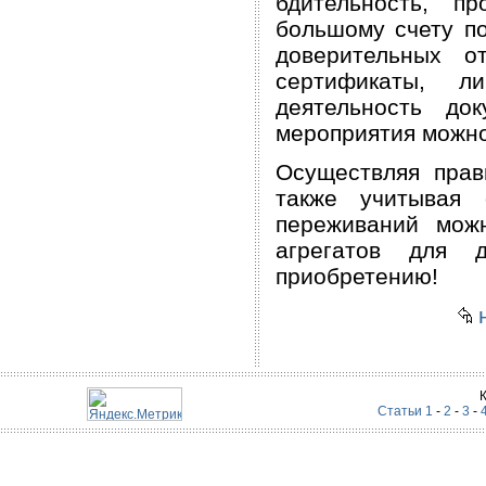
бдительность, п
большому счету п
доверительных о
сертификаты, л
деятельность до
мероприятия можно
Осуществляя прав
также учитывая
переживаний мож
агрегатов для 
приобретению!
н
Статьи 1
-
2
-
3
-