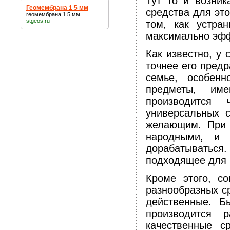
Тут то и возник
Геомембрана 1 5 мм
средства для это
геомембрана 1 5 мм
stgeos.ru
том, как устра
максимально эффе
Как известно, у 
точнее его пред
семье, особен
предметы, им
производится
универсальных 
желающим. При 
народными, и 
дорабатываться.
подходящее для н
Кроме этого, с
разнообразных с
действенные. Б
производится 
качественные с