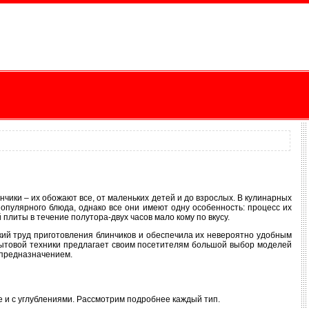
чики – их обожают все, от маленьких детей и до взрослых. В кулинарных
популярного блюда, однако все они имеют одну особенность: процесс их
плиты в течение полутора-двух часов мало кому по вкусу.
ий труд приготовления блинчиков и обеспечила их невероятно удобным
бытовой техники предлагает своим посетителям большой выбор моделей
 предназначением.
е и с углублениями. Рассмотрим подробнее каждый тип.