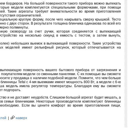
ием бордюров. На большой поверхности такого прибора можно выпекать
которые модели комплектуются специальными формочками, при помощи
ей. Такие агрегаты требуют внимательности во время приготовления
тсутствия ограничителей.
ециальную круглую форму, после чего накрывать сверху крышкой. Тесто
о с двух сторон. В результате толщина блинчика одинакова по всей его
имерно полминуты.
ную сковороду за счет ручки, которая соединяется с выпекающей
устройство на несколько секунд в емкость с тестом, а затем вынуть,
 более) небольших выемок в выпекающей поверхности. Такие устройства
орых моделей имеют рельефный рисунок, который отпечатывается на
 выпекающую поверхность вашего бытового прибора от загрязнения и
м покупателям модели со сменными панелями. С их помощью вы сможете
росите у продавца о наличии подобной модели. Помните, что чем больше
блинницы Tefal с 4-мя выемками имеют мощность 800 Вт, а модели с 6-ю
ваша модель имела регулятор температуры. Благодаря ему вы сможете
т подгорать.
тво и не доставят неудобств. Слишком большой агрегат будет мешать, а
нов семьи блинчиками. Некоторые производители комплектуют блинницы
 необходимо. Если вы цените комфорт во время приготовления пищи,
атей
|
наверх