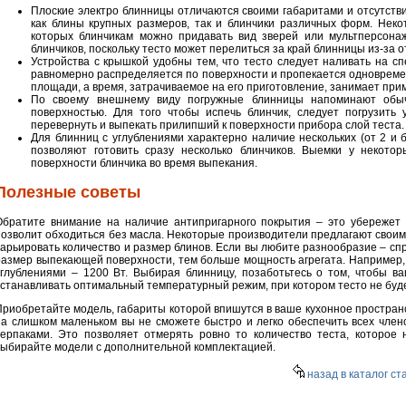
Плоские электро блинницы отличаются своими габаритами и отсутств
как блины крупных размеров, так и блинчики различных форм. Не
которых блинчикам можно придавать вид зверей или мультперсонаж
блинчиков, поскольку тесто может перелиться за край блинницы из-за о
Устройства с крышкой удобны тем, что тесто следует наливать на сп
равномерно распределяется по поверхности и пропекается одновременн
площади, а время, затрачиваемое на его приготовление, занимает пр
По своему внешнему виду погружные блинницы напоминают обыч
поверхностью. Для того чтобы испечь блинчик, следует погрузить 
перевернуть и выпекать прилипший к поверхности прибора слой теста.
Для блинниц с углублениями характерно наличие нескольких (от 2 и
позволяют готовить сразу несколько блинчиков. Выемки у некот
поверхности блинчика во время выпекания.
Полезные советы
Обратите внимание на наличие антипригарного покрытия – это убережет
позволит обходиться без масла. Некоторые производители предлагают свои
варьировать количество и размер блинов. Если вы любите разнообразие – сп
размер выпекающей поверхности, тем больше мощность агрегата. Например, 
углублениями – 1200 Вт. Выбирая блинницу, позаботьтесь о том, чтобы 
устанавливать оптимальный температурный режим, при котором тесто не буде
Приобретайте модель, габариты которой впишутся в ваше кухонное пространс
на слишком маленьком вы не сможете быстро и легко обеспечить всех чле
черпаками. Это позволяет отмерять ровно то количество теста, которое
выбирайте модели с дополнительной комплектацией.
назад в каталог ст