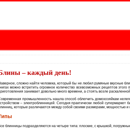
Блины – каждый день!
Наверное, сложно найти человека, который бы не любил румяные вкусные блин
книгах можно встретить огромное количество всевозможных рецептов этого 
приготовления занимает довольно много времени, а стоять возле раскаленной 
Современная промышленность нашла способ облегчить домохозяйкам нелегк
устройством – электроблинницей. Сегодня практически любой супермаркет 
блинниц, которые различаются между собой своими размерами, мощностью и
Типы
Все блинницы подразделяются на четыре типа: плоские, с крышкой, погружны