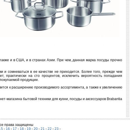
также и в США, и в странах Азии. При чем, данная марка посуды прочно
и и сомневаться в ее качестве не приходится. Более того, прежде чем
ет, практически на сто процентов, исключить вероятность попадания
 покупаемой продукции.
емится к расширению производимого ассортимента, а также к увеличению
ет-магазина бытовой техники для кухни, посуды и аксессуаров Brabantia
 Все права защищены
15
-
16
-
17
-
18
-
19
-
20
-
21
-
22
-
23
-