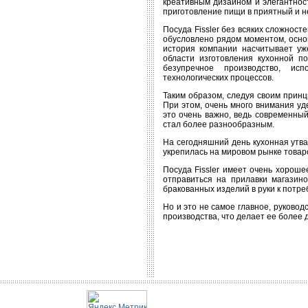
креативным дизайном и элегантнос
приготовление пищи в приятный и 
Посуда Fissler без всяких сложност
обусловлено рядом моментом, основ
история компании насчитывает уже
области изготовления кухонной п
безупречное производство, ис
технологических процессов.
Таким образом, следуя своим принц
При этом, очень много внимания уд
это очень важно, ведь современный
стал более разнообразным.
На сегодняшний день кухонная утва
укрепилась на мировом рынке товар
Посуда Fissler имеет очень хороше
отправиться на прилавки магазино
бракованных изделий в руки к потр
Но и это не самое главное, руково
производства, что делает ее более 