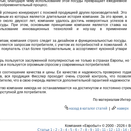
тью, благодаря чему использование этой посуды превращает ежедневное
необременительный процесс.
ей успешно конкурирует с похожей продукцией других производителей. Это
ным из которых является длительная история компании. За это время, а
 около двухсот лет, компании удалось достичь невероятных успехов в
осуды. При этом, основными принципами компании является ставка на
пользование инновационных технологий и ноу-хау в применении
ипам, компания строго следит за дизайном и функциональностью посуды.
еляется запросам потребителя, с учетом их потребностей и пожеланий. А
 покупатель стал более требовательным, а ассортимент кухонной утвари
рь пользуется заслуженной популярностью не только в странах Европы, но 
ов и пользуется огромным спросом у современных потребителей.
е соотношение качества и цены. Ее качество и надежность проверено годам
в, вся продукция Фисслер проходит очень строгий контроль, что позволя
ебителю, что в свою очередь является дополнительной гарантией надежности
дство компании никогда не останавливается на достигнутом и постоянно стр
доступной для потребителя.
По материалам Интерн
назад в каталог статей
|
наверх
Компания «Евробыт» © 2000 - 2026 г.
Статьи 1
-
2
-
3
-
4
-
5
-
6
-
7
-
8
-
9
-
10
-
11
-
12
-
13
-
14
-