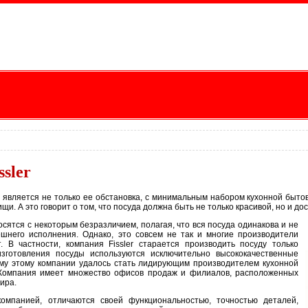
ssler
 является не только ее обстановка, с минимальным набором кухонной бытов
и. А это говорит о том, что посуда должна быть не только красивой, но и до
осятся с некоторым безразличием, полагая, что вся посуда одинакова и не
шнего исполнения. Однако, это совсем не так и многие производители
 В частности, компания Fissler старается производить посуду только
 изготовления посуды используются исключительно высококачественные
му этому компании удалось стать лидирующим производителем кухонной
 Компания имеет множество офисов продаж и филиалов, расположенных
ира.
омпанией, отличаются своей функциональностью, точностью деталей,