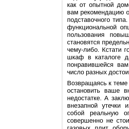
как от опытной дом
вам рекомендацию о
подставочного типа.
функциональной опц
пользования повы
становятся предель
чему-либо. Кстати г
шкаф в каталоге да
понравившейся вам
число разных достоин
Возвращаясь к теме 
остановить ваше в
недостатке. А заклю
внезапной утечки 
собой реальную о
совершенно не сто
газовых плит обор