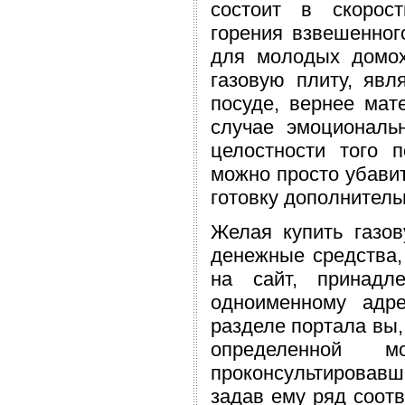
состоит в скорост
горения взвешенно
для молодых домох
газовую плиту, явл
посуде, вернее мат
случае эмоциональ
целостности того 
можно просто убавит
готовку дополнитель
Желая купить газо
денежные средства,
на сайт, принадл
одноименному адр
разделе портала вы,
определенной м
проконсультировавш
задав ему ряд соотв