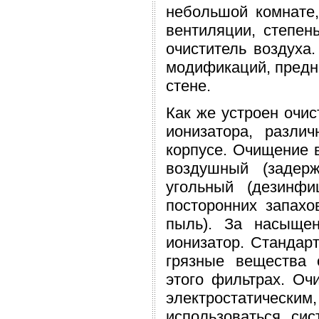
небольшой комнате,
вентиляции, степень
очиститель воздуха
модификаций, предна
стене.
Как же устроен очис
ионизатора, разли
корпусе. Очищение в
воздушный (задер
угольный (дезинф
посторонних запахо
пыль). За насыщен
ионизатор. Стандар
грязные вещества 
этого фильтрах. Оч
электростатическим,
использоваться си