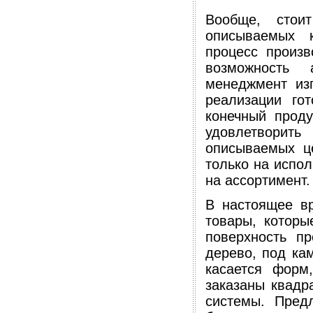
Вообще, стои
описываемых к
процесс произв
возможность 
менеджмент из
реализации го
конечный прод
удовлетворит
описываемых ц
только на испол
на ассортимент.
В настоящее в
товары, которы
поверхность п
дерево, под кам
касается форм
заказаны квадр
системы. Пред