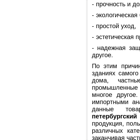
- прочность и д
- экологическая
- простой уход,
- эстетическая 
- надежная за
другое.
По этим причи
зданиях самого
дома, частны
промышленные 
многое другое
импортными ан
данные товар
петербургский
продукция, пол
различных кат
заканчивая час