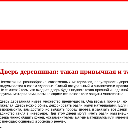
Дверь деревянная: такая привычная и т
Несмотря на разнообразие современных материалов, популярность дере
задумывается о своем здоровье. Самый натуральный и экологически прави
Не сомневайтесь, что входная дверь будет недостаточно прочной и надежно
другими материалами, повышающими все показатели защиты многократно.
Дверь деревянная имеет множество преимуществ. Она весьма прочная, но 
тяжелая. Дверь можно обить, декорировать различными материалами. Если вы
евроремонта, вам достаточно выбрать породу дерева и заказать все двери 
единство стиля в интерьере. При этом двери могут иметь различный внешн
дверь можно обшить кожей, кожзаменителем, мягким материалом или клеенча
с помощью осиновых и сосновых реечек.