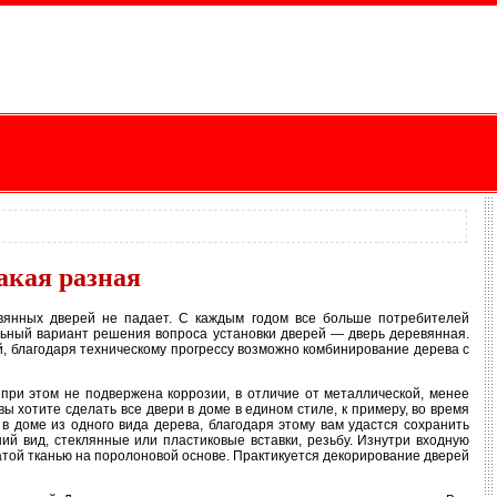
акая разная
вянных дверей не падает. С каждым годом все больше потребителей
льный вариант решения вопроса установки дверей — дверь деревянная.
й, благодаря техническому прогрессу возможно комбинирование дерева с
при этом не подвержена коррозии, в отличие от металлической, менее
 хотите сделать все двери в доме в едином стиле, к примеру, во время
в доме из одного вида дерева, благодаря этому вам удастся сохранить
ий вид, стеклянные или пластиковые вставки, резьбу. Изнутри входную
той тканью на поролоновой основе. Практикуется декорирование дверей