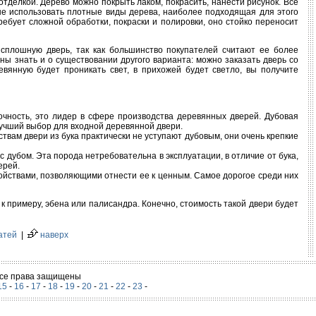
тделкой. Дерево можно покрыть лаком, покрасить, нанести рисунок. Все
ше использовать плотные виды дерева, наиболее подходящая для этого
ребует сложной обработки, покраски и полировки, оно стойко переносит
 сплошную дверь, так как большинство покупателей считают ее более
ы знать и о существовании другого варианта: можно заказать дверь со
евянную будет проникать свет, в прихожей будет светло, вы получите
очность, это лидер в сфере производства деревянных дверей. Дубовая
лучший выбор для входной деревянной двери.
ествам двери из бука практически не уступают дубовым, они очень крепкие
с дубом. Эта порода нетребовательна в эксплуатации, в отличие от бука,
ерей.
свойствами, позволяющими отнести ее к ценным. Самое дорогое среди них
к примеру, эбена или палисандра. Конечно, стоимость такой двери будет
атей
|
наверх
 Все права защищены
15
-
16
-
17
-
18
-
19
-
20
-
21
-
22
-
23
-