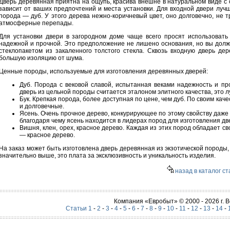
Дверь деревянная приятна на ощупь, красива внешне в натуральном виде с о
зависит от ваших предпочтений и места установки. Для входной двери луч
порода — дуб. У этого дерева нежно-коричневый цвет, оно долговечно, не т
атмосферные перепады.
Для установки двери в загородном доме чаще всего просят использовать
надежной и прочной. Это предположение не лишено основания, но вы должн
стеклопакетом из закаленного толстого стекла. Сквозь входную дверь дер
большую изоляцию от шума.
Ценные породы, используемые для изготовления деревянных дверей:
Дуб. Порода с вековой славой, испытанная веками надежность и пр
дверь из цельной породы считается эталоном элитного качества, это 
Бук. Крепкая порода, более доступная по цене, чем дуб. По своим кач
и долговечные.
Ясень. Очень прочное дерево, конкурирующее по этому свойству даже 
благодаря чему ясень находится в лидерах пород для изготовления дв
Вишня, клен, орех, красное дерево. Каждая из этих пород обладает 
— красное дерево.
На заказ может быть изготовлена дверь деревянная из экзотической породы, 
значительно выше, это плата за эксклюзивность и уникальность изделия.
назад в каталог ст
Компания «Евробыт» © 2000 - 2026 г.
Статьи 1
-
2
-
3
-
4
-
5
-
6
-
7
-
8
-
9
-
10
-
11
-
12
-
13
-
14
-