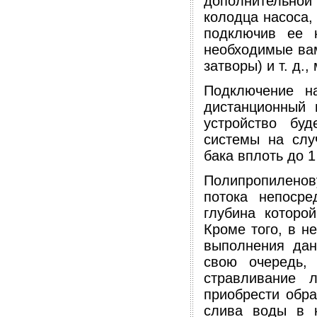
дополнительной 
колодца насоса,
подключив ее 
необходимые вам
затворы) и т. д.
Подключение н
дистанционный 
устройство буд
системы на слу
бака вплоть до 
Полипропилено
потока непосре
глубина которо
Кроме того, в н
выполнения дан
свою очередь, 
стравливание 
приобрести обр
слива воды в 