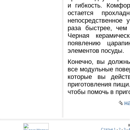
и гибкость. Комфо
остается прохла
непосредственное 
раза быстрее, чем 
Черная керамичес
появлению царапи
элементов посуды.
Конечно, вы должн
все модульные повер
которые вы действ
приготовления пищи.
чтобы помочь в при
на
Статьи 1
-
2
-
3
-