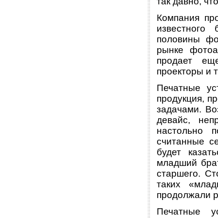
так давно, чт
Компания пр
известного 
половины фо
рынке фотоа
продает ещ
проекторы и т
Печатные ус
продукция, п
задачами. Во
девайс, неп
настольно 
считанные с
будет казат
младший брат
старшего. Ст
таких «мла
продолжали р
Печатные у