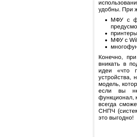
использовани
удобны. При 
МФУ с ф
предусмо
принтеры
МФУ с WiF
многофун
Конечно, пр
вникать в по
идеи «что 
устройства, 
модель, кото
если вы не
функционал, 
всегда смож
СНПЧ (систе
это выгодно!