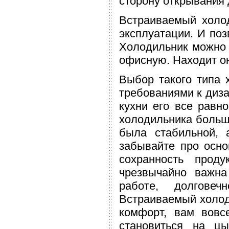
сторону открывания 
Встраиваемый холод
эксплуатации. И поз
Холодильник можно в
офисную. Находит он
Выбор такого типа 
требованиями к диза
кухни его все равн
холодильника больши
была стабильной, 
забывайте про осно
сохранность прод
чрезвычайно важна
работе, долговеч
Встраиваемый холод
комфорт, вам вовс
становиться на ц