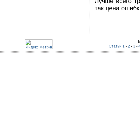
Лучше всего т
так цена ошибк
Статьи 1
-
2
-
3
-