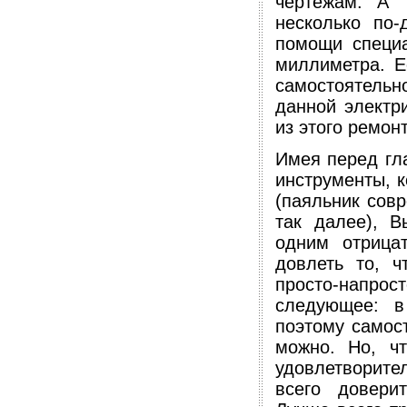
чертежам. А 
несколько по-
помощи специа
миллиметра. Е
самостоятельн
данной электр
из этого ремон
Имея перед гл
инструменты, 
(паяльник сов
так далее), В
одним отрица
довлеть то, 
просто-напро
следующее: в
поэтому самос
можно. Но, ч
удовлетворите
всего довери