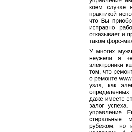
управление им
коем случае 
практикой исп
что Вы приобр
исправно раб
отказывает и п
таком форс-ма
У многих мужч
неужели я че
электроники к
том, что ремон
о ремонте www.
узла, как эле
определенных
даже имеете сп
залог успеха.
управление. Е
стиральные 
рубежом, но 