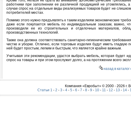
Кроме того, нельзя не брать во внимание эргонометрические требовани
работники при заполнении ее различной продукцией не утомлялись, а
случае спрос на отдельные виды реализуемых товаров будет не слишком 
потребителей местах.
Помимо этого нужно предъявлять к таким изделиям экономические требов
даже если покупается мебель по индивидуальным заказам, важно, ч
производили ее из строительных и отделочных материалов, обла
производственных технологий.
Также она должна соответствовать санитарно-гигиеническим требования
чистке и уборке. Отлично, если торговые изделия будут иметь гладкую п
ней будет простым, легким и быстрым, что является крайне важным.
Учитывая эти рекомендации, удастся выбрать мебель, которая будет и
спрос на товары и при этом прослужит долго, а на протяжении всего эксп
назад в каталог 
Компания «Евробыт» © 2000 - 2026 г.
Статьи 1
-
2
-
3
-
4
-
5
-
6
-
7
-
8
-
9
-
10
-
11
-
12
-
13
-
14
-