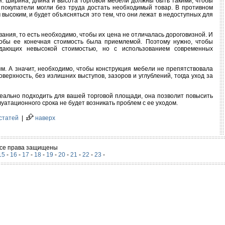
я. Ширина, длина и высота торговой мебели должны быть такими, чтобы
 покупатели могли без труда достать необходимый товар. В противном
высоким, и будет объясняться это тем, что они лежат в недоступных для
ания, то есть необходимо, чтобы их цена не отличалась дороговизной. И
тобы ее конечная стоимость была приемлемой. Поэтому нужно, чтобы
дающих невысокой стоимостью, но с использованием современных
м. А значит, необходимо, чтобы конструкция мебели не препятствовала
оверхность, без излишних выступов, зазоров и углублений, тогда уход за
деально подходить для вашей торговой площади, она позволит повысить
луатационного срока не будет возникать проблем с ее уходом.
статей
|
наверх
 Все права защищены
15
-
16
-
17
-
18
-
19
-
20
-
21
-
22
-
23
-