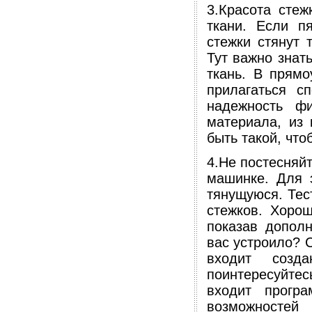
3.Красота стеж
ткани. Если п
стежки стянут 
Тут важно знат
ткань. В прямо
прилагаться с
надежность фи
материала, из 
быть такой, чт
4.Не постесняй
машинке. Для 
тянущуюся. Тес
стежков. Хорош
показав допол
вас устроило? 
входит созда
поинтересуйте
входит прогр
возможностей 