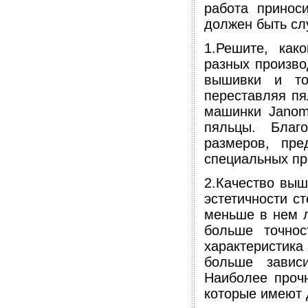
работа принос
должен быть с
1.Решите, как
разных произв
вышивки и то
переставляя п
машинки Janom
пяльцы. Благ
размеров, пре
специальных пр
2.Качество выш
эстетичности с
меньше в нем 
больше точнос
характеристик
больше завис
Наиболее проч
которые имеют 