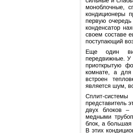
сильные и слабы
моноблочные, с
кондиционеры п
первую очередь 
конденсатор нах
своем составе е
поступающий воз
Еще один ви
передвижные. У 
приоткрытую фо
комнате, а для
встроен теплов
является шум, в
Сплит-системы
представитель э
двух блоков – 
медными трубоп
блок, а большая
В этих кондицио