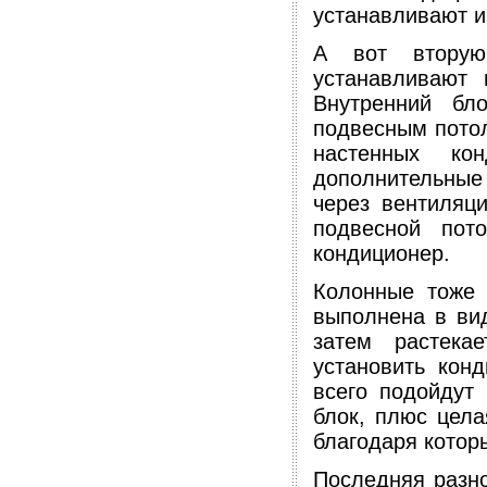
устанавливают и
А вот вторую
устанавливают
Внутренний бл
подвесным потол
настенных ко
дополнительные 
через вентиляц
подвесной пот
кондиционер.
Колонные тоже 
выполнена в вид
затем растека
установить кон
всего подойдут
блок, плюс цела
благодаря котор
Последняя разно