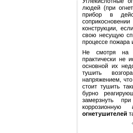
Углекислотные о
людей (при огне
прибор в дейс
соприкосновени
конструкции, есл
свою несущую спо
процессе пожара 
Не смотря на т
практически не 
основной их нед
тушить возгор
напряжением, что
стоит тушить та
бурно реагирую
замерзнуть при
коррозионную
огнетушителей
та