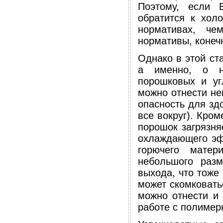
Поэтому, если 
обратится к хол
нормативах, че
нормативы, конечн
Однако в этой ста
а именно, о не
порошковых и уг
можно отнести не
опасность для зд
все вокруг). Кром
порошок загрязняе
охлаждающего эф
горючего матер
небольшого разм
выхода, что тоже
может скомковать
можно отнести и 
работе с полимер