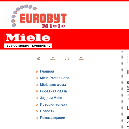
Главная
Miele Professional
В
Miele для дома
д
О
Обратная связь
о
Задачи Miele
с
История успеха
Новости
Д
Рекомендации
о
с