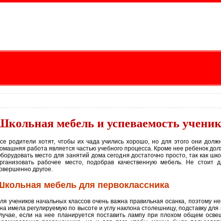
Школьная мебель и успеваемость учени
се родители хотят, чтобы их чада учились хорошо, но для этого они долж
омашняя работа является частью учебного процесса. Кроме нее ребенок дол
борудовать место для занятий дома сегодня достаточно просто, так как шк
рганизовать рабочее место, подобрав качественную мебель. Не стоит 
овершенно другое.
Школьная мебель для первоклассника
ля учеников начальных классов очень важна правильная осанка, поэтому н
на имела регулируемую по высоте и углу наклона столешницу, подставку для
лучае, если на нее планируется поставить лампу при плохом общем освещ