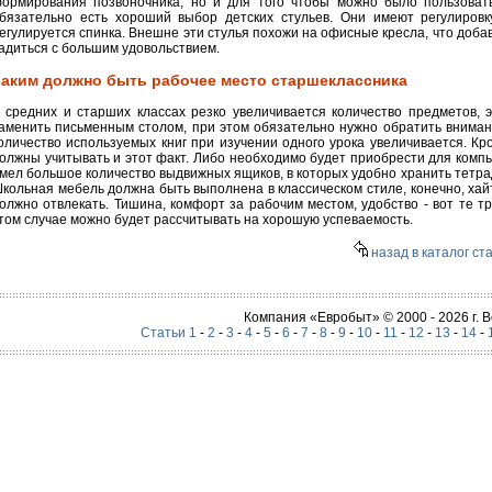
ормирования позвоночника, но и для того чтобы можно было пользовать
бязательно есть хороший выбор детских стульев. Они имеют регулировк
егулируется спинка. Внешне эти стулья похожи на офисные кресла, что добавл
адиться с большим удовольствием.
Каким должно быть рабочее место старшеклассника
 средних и старших классах резко увеличивается количество предметов, 
аменить письменным столом, при этом обязательно нужно обратить внимани
оличество используемых книг при изучении одного урока увеличивается. Кр
олжны учитывать и этот факт. Либо необходимо будет приобрести для комп
мел большое количество выдвижных ящиков, в которых удобно хранить тетра
кольная мебель должна быть выполнена в классическом стиле, конечно, хай
олжно отвлекать. Тишина, комфорт за рабочим местом, удобство - вот те тр
том случае можно будет рассчитывать на хорошую успеваемость.
назад в каталог ст
Компания «Евробыт» © 2000 - 2026 г.
Статьи 1
-
2
-
3
-
4
-
5
-
6
-
7
-
8
-
9
-
10
-
11
-
12
-
13
-
14
-