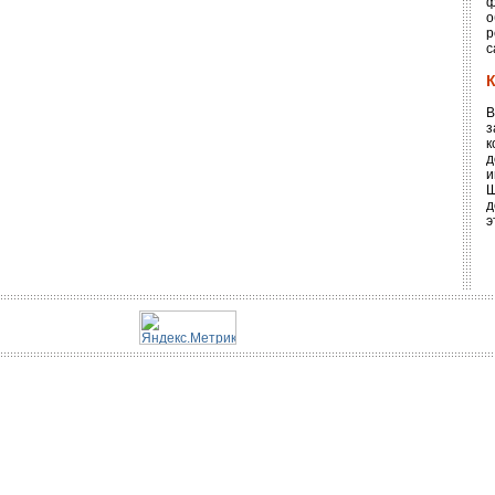
ф
о
р
с
В
з
к
д
и
Ш
д
э