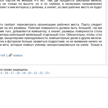
ся партой не меньше 4-5 лет. Там, где продается школьная мебель,
у не только по высоте, но и по глубине, в нескольких направлениях
яет к ним интереса у ребенка, а значит, за свое рабочее место он будет
это требует пересмотреть организацию рабочего места. Парту следует
е на его размеры. Рабочая поверхность должна быть большой, так как
оме того, добавляется компьютер, а значит, размеры поверхности стола
ьютера небольшой мобильный отдельный стол. Обязательно, чтобы стол
ди, канцелярские принадлежности, компьютерные диски и другие мелочи.
тек и футуризм больше нравиться подросткам, но их внимание ничего не
и кита, которые помогут ученику сконцентрироваться на учебе. Только в
атей
|
наверх
 Все права защищены
15
-
16
-
17
-
18
-
19
-
20
-
21
-
22
-
23
-