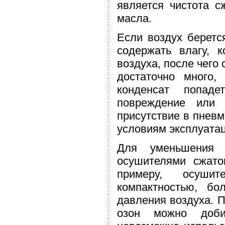
является чистота с
масла.
Если воздух беретс
содержать влагу, к
воздуха, после чего
достаточно много,
конденсат попад
повреждение или 
присутствие в пнев
условиям эксплуата
Для уменьшения е
осушителями сжато
примеру, осушит
компактностью, б
давления воздуха. 
озон можно добит