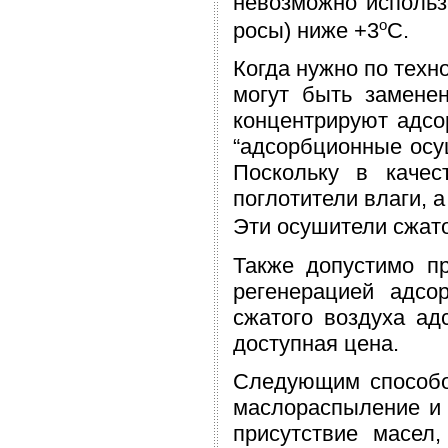
невозможно использо
o
росы) ниже +3
С.
Когда нужно по техн
могут быть замене
концентрируют адсо
“адсорбционные осу
Поскольку в качес
поглотители влаги, 
Эти осушители сжато
Также допустимо п
регенерацией адсо
сжатого воздуха ад
доступная цена.
Следующим способом
маслораспыление и 
присутствие масел