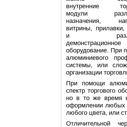
внутренние тор
модули разли
назначения, нап
витрины, прилавки,
и различ
демонстрационное
оборудование. При 
алюминиевого про
системы, или слож
организации торговл
При помощи алюми
спектр торгового об
но в то же время н
оформлении любых м
любого цвета, или с
Отличительной че