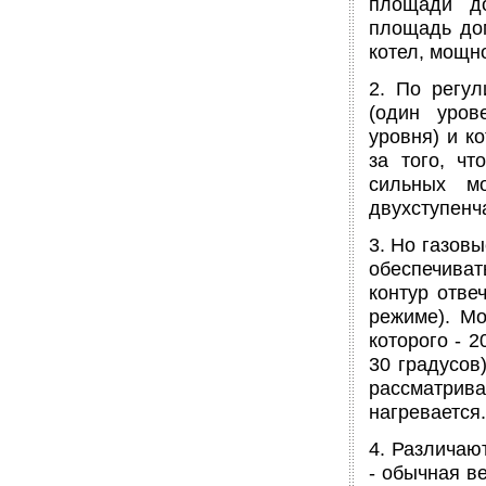
площади до
площадь дом
котел, мощно
2. По регу
(один уров
уровня) и к
за того, ч
сильных м
двухступенч
3. Но газовы
обеспечиват
контур отве
режиме). Мо
которого - 2
30 градусов
рассматрив
нагревается.
4. Различаю
- обычная в