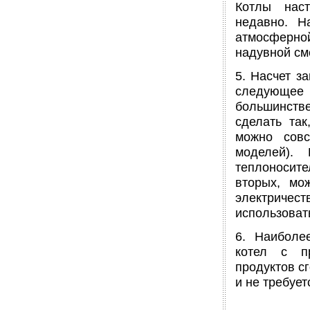
Котлы наст
недавно. Н
атмосферно
надувной см
5. Насчет з
следующее -
большинстве
сделать так
можно совс
моделей). 
теплоносите
вторых, мо
электричес
использоват
6. Наиболе
котел с п
продуктов с
и не требуе