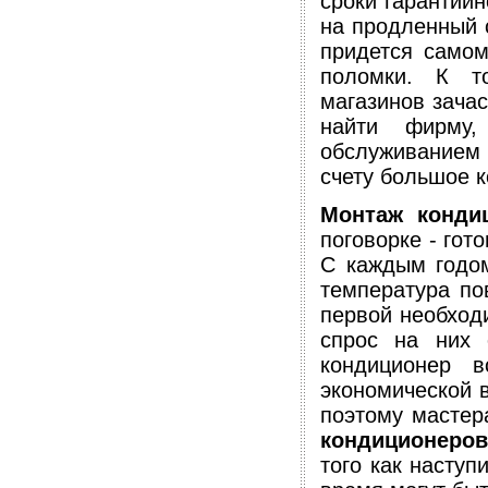
сроки гарантийн
на продленный с
придется самом
поломки. К т
магазинов зача
найти фирму,
обслуживанием т
счету большое к
Монтаж конди
поговорке - гот
С каждым годом
температура по
первой необходи
спрос на них 
кондиционер 
экономической в
поэтому мастер
кондиционеров
того как наступ