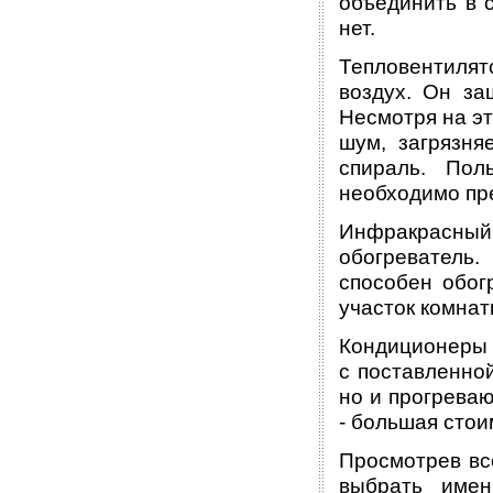
объединить в с
нет.
Тепловентилят
воздух. Он за
Несмотря на эт
шум, загрязня
спираль. Пол
необходимо пре
Инфракрасный 
обогреватель.
способен обог
участок комнат
Кондиционеры 
с поставленно
но и прогреваю
- большая стои
Просмотрев вс
выбрать имен