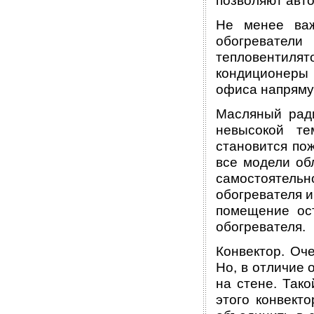
позволяют авт
Не менее важ
обогревате
тепловентил
кондиционеры
офиса напрямую
Масляный рад
невысокой те
становится по
все модели об
самостоятель
обогревателя и
помещение ос
обогревателя.
Конвектор. Оч
Но, в отличие 
на стене. Так
этого конвект