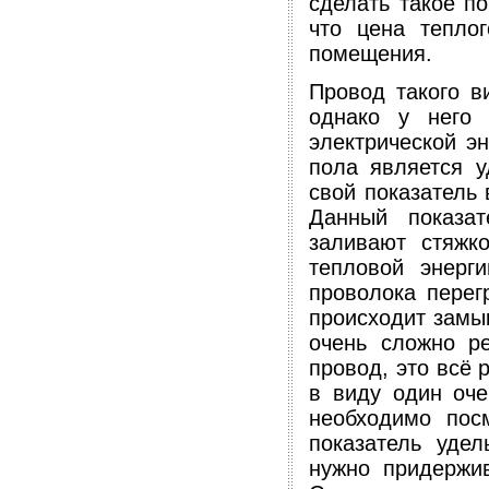
сделать такое п
что цена тепло
помещения.
Провод такого в
однако у него 
электрической э
пола является у
свой показатель 
Данный показат
заливают стяжк
тепловой энерг
проволока перег
происходит замык
очень сложно ре
провод, это всё 
в виду один оче
необходимо пос
показатель уде
нужно придержи