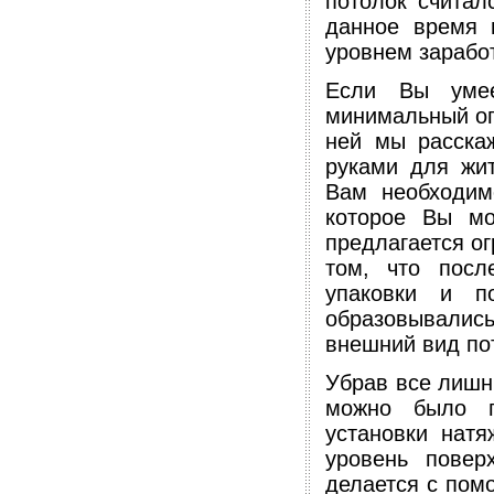
потолок считал
данное время 
уровнем зарабо
Если Вы умее
минимальный опы
ней мы расскаж
руками для жит
Вам необходим
которое Вы мо
предлагается ог
том, что посл
упаковки и п
образовывалис
внешний вид по
Убрав все лишни
можно было п
установки нат
уровень повер
делается с помо