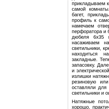
прикладываем к
самой комнаты
багет, прикла
профиль к сам
намечаем отв
перфоратора и 
дюбеля 6х35 
насаживаем н
светильники, кр
находиться н
закладные. Теп
запасовку. Дал
и электрическо
излишки натяжно
резиновую или
оставляли для 
светильники и о
Натяжные пото
хорошо, практи