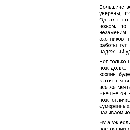
Большинств
уверены, чт
Однако это 
ножом, по 
незаменим 
охотников 
работы тут 
надежный уд
Вот только 
нож должен 
хозяин буде
захочется в
все же мечт
Внешне он н
нож отлича
«умеренные»
называемые 
Ну а уж есл
настоящий о