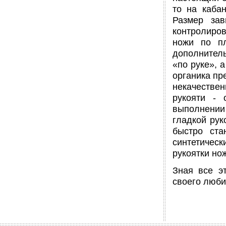
то на каба
Размер зав
контролиров
ножи по пл
дополнитель
«по руке», а
органика пр
некачествен
рукояти - 
выполнении
гладкой рук
быстро ста
синтетическ
рукоятки но
Зная все э
своего люби