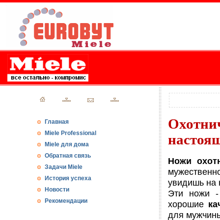
Охотни
Главная
Miele Professional
настоя
Miele для дома
Обратная связь
Ножи охот
Задачи Miele
мужественн
История успеха
увидишь на 
Новости
Эти ножи -
Рекомендации
хорошие
ка
для мужчин