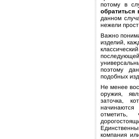
потому в сл
обратиться 
данном случа
нежели прост
Важно понима
изделий, каж
классический
последующ
универсальн
поэтому да
подобных изд
Не менее вос
оружия, явл
заточка, ко
начинаются 
отметить,
дорогостоящ
Единственны
компания и