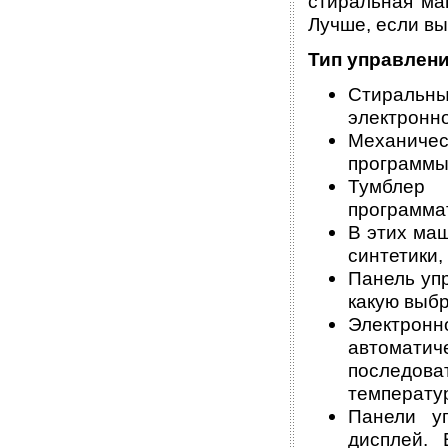
стиральная ма
Лучше, если вы
Тип управлен
Стиральны
электронно
Механичес
программы 
Тумблер
программа
В этих маш
синтетики,
Панель уп
какую выбр
Электронно
автоматич
последов
температур
Панели у
дисплей.