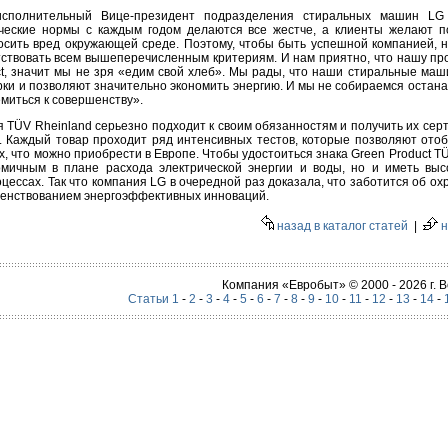
сполнительный Вице-президент подразделения стиральных машин LG 
ческие нормы с каждым годом делаются все жестче, а клиенты желают по
осить вред окружающей среде. Поэтому, чтобы быть успешной компанией, 
тствовать всем вышеперечисленным критериям. И нам приятно, что нашу пр
ct, значит мы не зря «едим свой хлеб». Мы рады, что наши стиральные ма
рки и позволяют значительно экономить энергию. И мы не собираемся остана
емиться к совершенству».
я TÜV Rheinland серьезно подходит к своим обязанностям и получить их се
 Каждый товар проходит ряд интенсивных тестов, которые позволяют отоб
х, что можно приобрести в Европе. Чтобы удостоиться знака Green Product T
омичным в плане расхода электрической энергии и воды, но и иметь выс
цессах. Так что компания LG в очередной раз доказала, что заботится об о
шенствованием энергоэффективных инноваций.
назад в каталог статей
|
н
Компания «Евробыт» © 2000 - 2026 г.
Статьи 1
-
2
-
3
-
4
-
5
-
6
-
7
-
8
-
9
-
10
-
11
-
12
-
13
-
14
-