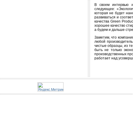
В своем интервью и
следующее: «Экологи
которая не будет нан
развиваться и соотве
качества Green Produ
хорошее качество сти
а будем и дальше стр
Заметим, что компани
любой производитель.
чистые образцы, из те
быть не только экон
производственных про
работает над усовер