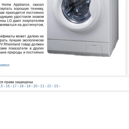
Home Appliance, сказал
купать хорошую технику,
нам приходится постоянно
одукцию удостоили знаком
шины LG дают покупателям
вливаться на достигнутом,
ртификаты может далеко не
рать лучшие экологически
ÜV Rheinland товар должен
окие показатели в других
хране природы и постоянно
аверх
 Все права защищены
15
-
16
-
17
-
18
-
19
-
20
-
21
-
22
-
23
-