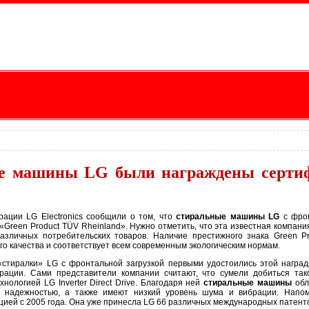
е машины LG были награждены сертиф
рации LG Electronics сообщили о том, что
стиральные машины LG
с фрон
«Green Product TÜV Rheinland». Нужно отметить, что эта известная компан
различных потребительских товаров. Наличие престижного знака Green Pr
го качества и соответствует всем современным экологическим нормам.
стиралки» LG с фронтальной загрузкой первыми удостоились этой наград
рации. Сами представители компании считают, что сумели добиться тако
нологией LG Inverter Direct Drive. Благодаря ней
стиральные машины
обл
 надежностью, а также имеют низкий уровень шума и вибрации. Напом
цией с 2005 года. Она уже принесла LG 66 различных международных патент