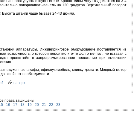
ает аппаратуру вплотную к стене. Кронштейны могут выдвигаться на 3-4
онтально поворачивать панель на 120 градусов. Вертикальный поворот
. Высота штанги чаще бывает 24-43 дюйма.
тановки аппаратуры. Инжиниринговое оборудование поставляется из
я возможность, о которой вероятно кто-то долго мечтал, не вставая с
ведет кронштейн в запрограммированное положение при включении
вления.
ться в кухонные шкафы, офисную мебель, спинку кровати. Мощный мотор
гда в ней нет необходимости.
ей
|
наверх
 Все права защищены
15
-
16
-
17
-
18
-
19
-
20
-
21
-
22
-
23
-