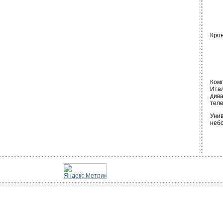
Крон
Ком
Итал
див
теле
Унив
небо