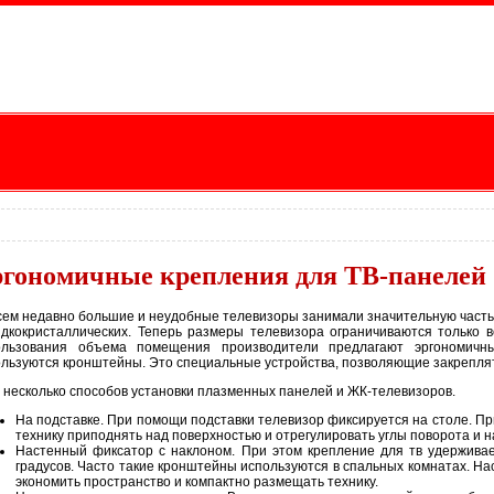
гономичные крепления для ТВ-панелей
ем недавно большие и неудобные телевизоры занимали значительную часть
идкокристаллических. Теперь размеры телевизора ограничиваются только 
ользования объема помещения производители предлагают эргономичн
льзуются кронштейны. Это специальные устройства, позволяющие закреплять
 несколько способов установки плазменных панелей и ЖК-телевизоров.
На подставке. При помощи подставки телевизор фиксируется на столе. П
технику приподнять над поверхностью и отрегулировать углы поворота и н
Настенный фиксатор с наклоном. При этом крепление для тв удерживае
градусов. Часто такие кронштейны используются в спальных комнатах. Н
экономить пространство и компактно размещать технику.