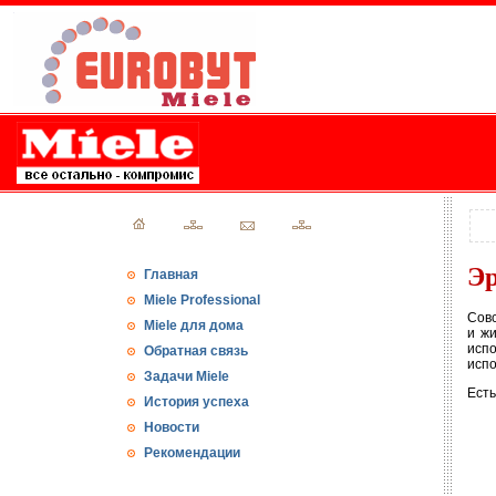
Эр
Главная
Miele Professional
Совс
Miele для дома
и ж
исп
Обратная связь
испо
Задачи Miele
Есть
История успеха
Новости
Рекомендации