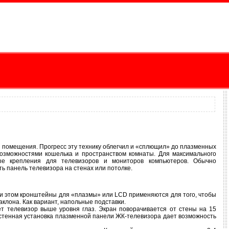
 помещения. Прогресс эту технику облегчил и «сплющил» до плазменных
возможностями кошелька и пространством комнаты. Для максимального
ые крепления для телевизоров и мониторов компьютеров. Обычно
 панель телевизора на стенах или потолке.
ри этом кронштейны для «плазмы» или LCD применяются для того, чтобы
аклона. Как вариант, напольные подставки.
т телевизор выше уровня глаз. Экран поворачивается от стены на 15
астенная установка плазменной панели ЖК-телевизора дает возможность