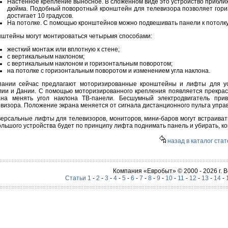
Настенное крепление выносное. В сложенном виде это устройство приближ
дюйма. Подобный поворотный кронштейн для телевизора позволяет гориз
достигает 10 градусов.
На потолке. С помощью кронштейнов можно подвешивать панели к потолку
штейны могут монтироваться четырьмя способами:
жесткий монтаж или вплотную к стене;
с вертикальным наклоном;
с вертикальным наклоном и горизонтальным поворотом;
на потолке с горизонтальным поворотом и изменением угла наклона.
пании сейчас предлагают моторизированные кронштейны и лифты для ус
ии и Дании. С помощью моторизированного крепления появляется прекрасна
ана менять угол наклона ТВ-панели. Бесшумный электродвигатель при
визора. Положение экрана меняется от сигнала дистанционного пульта упра
ерсальные лифты для телевизоров, мониторов, мини-баров могут встраива
льшого устройства будет по принципу лифта поднимать панель и убирать, ко
назад в каталог стат
Компания «Евробыт» © 2000 - 2026 г.
Статьи 1
-
2
-
3
-
4
-
5
-
6
-
7
-
8
-
9
-
10
-
11
-
12
-
13
-
14
-