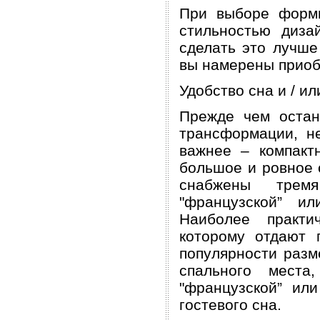
При выборе формы
стильностью диза
сделать это лучше
вы намерены приоб
Удобство сна и / и
Прежде чем остан
трансформации, не
важнее – компакт
большое и ровное 
снабжены тремя
"французской” ил
Наиболее практи
которому отдают 
популярности разм
спального мест
"французской” или
гостевого сна.