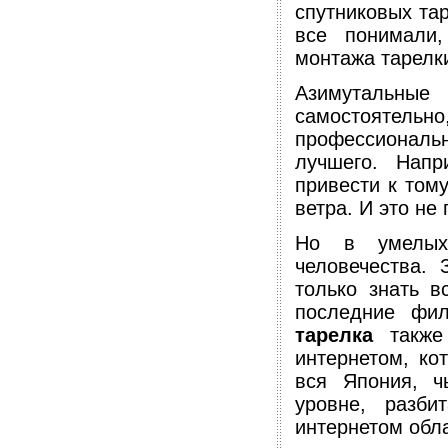
спутниковых тар
все понимали,
монтажа тарелки
Азимутальн
самостоятельно
профессионал
лучшего. Напр
привести к том
ветра. И это не
Но в умелых 
человечества.
только знать в
последние фи
тарелка
также 
интернетом, ко
вся Япония, ч
уровне, разб
интернетом обл