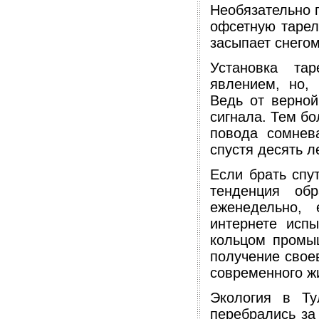
Необязательно п
офсетную тарел
засыпает снегом
Установка та
явлением, но, 
Ведь от верной
сигнала. Тем бо
повода сомнева
спустя десять ле
Если брать спу
тенденция об
еженедельно,
интернете исп
кольцом промы
получение свое
современного ж
Экология в Ту
перебрались за