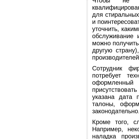
Чтобы не п
квалифицирован
для стиральных
и поинтересова
уточнить, каки
обслуживание и
можно получить,
другую страну)
производителей
Сотрудник фир
потребует тех
оформленный
присутствоват
указана дата 
талоны, оформ
законодательно
Кроме того, с
Например, нек
наладка произ