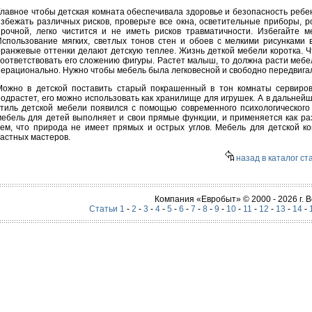
Главное чтобы детская комната обеспечивала здоровье и безопасность ребе
избежать различных рисков, проверьте все окна, осветительные приборы, р
прочной, легко чистится и не иметь рисков травматичности. Избегайте 
Использование мягких, светлых тонов стен и обоев с мелкими рисунками 
оранжевые оттенки делают детскую теплее. Жизнь деткой мебели коротка. 
соответствовать его сложению фигуры. Растет малыш, то должна расти мебе
нерационально. Нужно чтобы мебель была легковесной и свободно передвига
Можно в детской поставить старый покрашенный в тон комнаты сервиров
подрастет, его можно использовать как хранилище для игрушек. А в дальне
стиль детской мебели появился с помощью современного психологического 
мебель для детей выполняет и свои прямые функции, и применяется как р
тем, что природа не имеет прямых и острых углов. Мебель для детской 
частных мастеров.
назад в каталог ст
Компания «Евробыт» © 2000 - 2026 г.
Статьи 1
-
2
-
3
-
4
-
5
-
6
-
7
-
8
-
9
-
10
-
11
-
12
-
13
-
14
-