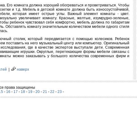
нка. Его комната должна хороший обогреваться и проветриваться. Чтобы
озетки и т.д. Мебель в детской комнате должна быть износоустойчивой,
мебели, которая имеет острые углы. Важный элемент комнаты - цвет.
визуально увеличивает комнату. Красные, желтые, изумрудно-зеленые,
Чтобы ребенок чувствовал себя комфортно, мебель должна по габаритам
ль. Обставлять комнату значительным количеством мебели одного стиля
лась.
очный столик, который передвигается с помощью колесиков. Ребенок
йшем поставить на него музыкальный центр или компьютер. Оригинальный
исследования, где в качестве экспертов выступали дети. Современная
азвивающие игрушки. Округлые, перетекающие формы мебели связаны с
комнаты можно заказывать у большого количества современных фирм и
атей
|
наверх
 Все права защищены
15
-
16
-
17
-
18
-
19
-
20
-
21
-
22
-
23
-