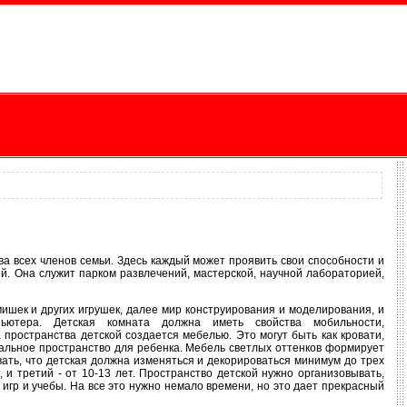
ва всех членов семьи. Здесь каждый может проявить свои способности и
й. Она служит парком развлечений, мастерской, научной лабораторией,
ишек и других игрушек, далее мир конструирования и моделирования, и
пьютера. Детская комната должна иметь свойства мобильности,
 пространства детской создается мебелью. Это могут быть как кровати,
альное пространство для ребенка. Мебель светлых оттенков формирует
ать, что детская должна изменяться и декорироваться минимум до трех
, и третий - от 10-13 лет. Пространство детской нужно организовывать,
игр и учебы. На все это нужно немало времени, но это дает прекрасный