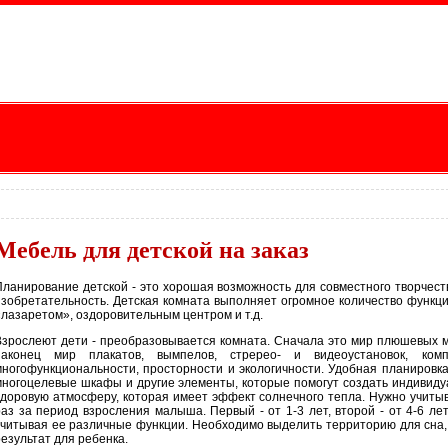
Мебель для детской на заказ
Планирование детской - это хорошая возможность для совместного творчест
изобретательность. Детская комната выполняет огромное количество функци
«лазаретом», оздоровительным центром и т.д.
Взрослеют дети - преобразовывается комната. Сначала это мир плюшевых м
наконец мир плакатов, вымпелов, стререо- и видеоустановок, ком
многофункциональности, просторности и экологичности. Удобная планировка
многоцелевые шкафы и другие элементы, которые помогут создать индивиду
здоровую атмосферу, которая имеет эффект солнечного тепла. Нужно учитыв
раз за период взросления малыша. Первый - от 1-3 лет, второй - от 4-6 лет
учитывая ее различные функции. Необходимо выделить территорию для сна, 
результат для ребенка.