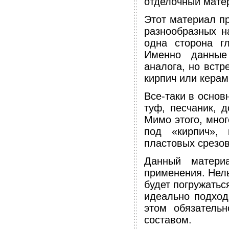
отделочный мате
Этот материал пр
разнообразных н
одна сторона гл
Именно данные 
аналога, но встр
кирпич или керам
Все-таки в основ
туф, песчаник, 
Мимо этого, мно
под «кирпич», 
пластовых срезов
Данный материа
применения. Нель
будет погружатьс
идеально подход
этом обязатель
составом.