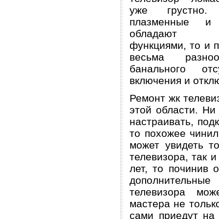
уже грустно.
плазменные и
обладают в
функциями, то и 
весьма разн
банального отс
включения и откл
Ремонт жк телеви
этой области. Ни
настраивать, подк
то похожее чинил
может увидеть т
телевизора, так 
лет, то починив 
дополнительные
телевизора мож
мастера не тольк
сами приедут на