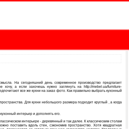
 смысла. На сегодняшний день современное производство предлагает
очу, а если захочешь нужно заглянуть на http://mebel.ua/furniture-
предпочитают все же кухни на заказ фото. Как правильно выбрать кухонный
ространства. Для кухни небольшого размера подходит круглый , а когда
 кухонный интерьер и дополнять его.
классическом интерьере - деревянный и так далее. К классическим столам
жно поставить вдоль стен, сэкономив пространство. Хотя квадратная