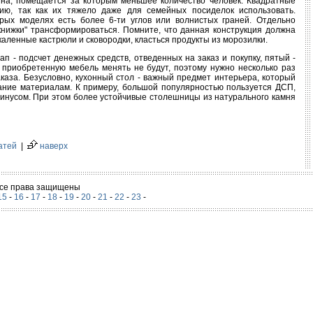
ина, помещается за которым меньшее количество человек. Квадратные
ию, так как их тяжело даже для семейных посиделок использовать.
ых моделях есть более 6-ти углов или волнистых граней. Отдельно
книжки" трансформироваться. Помните, что данная конструкция должна
каленные кастрюли и сковородки, класться продукты из морозилки.
п - подсчет денежных средств, отведенных на заказ и покупку, пятый -
 приобретенную мебель менять не будут, поэтому нужно несколько раз
аза. Безусловно, кухонный стол - важный предмет интерьера, который
ание материалам. К примеру, большой популярностью пользуется ДСП,
 минусом. При этом более устойчивые столешницы из натурального камня
атей
|
наверх
 Все права защищены
15
-
16
-
17
-
18
-
19
-
20
-
21
-
22
-
23
-