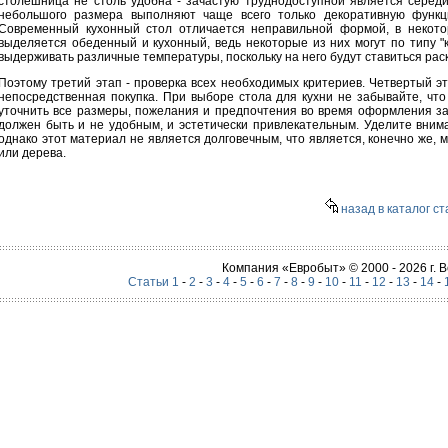
столешница не столь удобна - зачастую труднодоступной является серед
небольшого размера выполняют чаще всего только декоративную функц
Современный кухонный стол отличается неправильной формой, в некотор
выделяется обеденный и кухонный, ведь некоторые из них могут по типу "
выдерживать различные температуры, поскольку на него будут ставиться рас
Поэтому третий этап - проверка всех необходимых критериев. Четвертый эта
непосредственная покупка. При выборе стола для кухни не забывайте, что
уточнить все размеры, пожелания и предпочтения во время оформления зак
должен быть и не удобным, и эстетически привлекательным. Уделите вним
однако этот материал не является долговечным, что является, конечно же,
или дерева.
назад в каталог ст
Компания «Евробыт» © 2000 - 2026 г.
Статьи 1
-
2
-
3
-
4
-
5
-
6
-
7
-
8
-
9
-
10
-
11
-
12
-
13
-
14
-