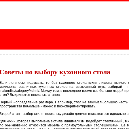
Советы по выбору кухонного стола
Если логически подумать, то без кухонного стола кухня лишена всякого
миллионы различных кухонных столов на изысканный вкус, выбирай - не х
maker/list/category/kuhni/. Между тем, в последнее время все больше людей 
стол? Выделяется несколько этапов.
Первый - определение размера. Например, стол не занимал большую часть п
пространства побольше - можно и поэкспериментировать.
Второй этап - выбор стиля, поскольку дизайн должен вписываться идеально в
Для кухни, которая выполнена в стиле минимализм, подойдет стеклянный , в 
по обыкновению относится мебель с прямоугольными столешницами. Ее мо