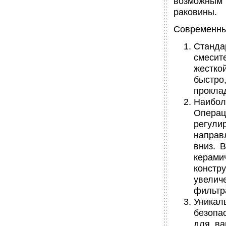
возможным 
раковины.
Современные
Станда
смесит
жестко
быстро
прокла
Наибол
Опера
регули
направ
вниз. 
керам
констр
увелич
фильтр
Уникал
безопа
для ва