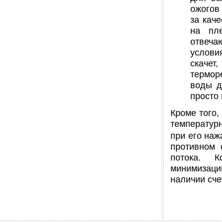
ожогов
за кач
на пле
отвеча
условия
скачет
термор
воды д
просто 
Кроме того,
температур
при его наж
противном 
потока. К
минимизац
наличии сче